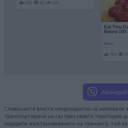
Словашките власти нееднократно са заявявали 
транспортиране на газ през своята територия д
подкрепя възстановяването на транзита, тъй к