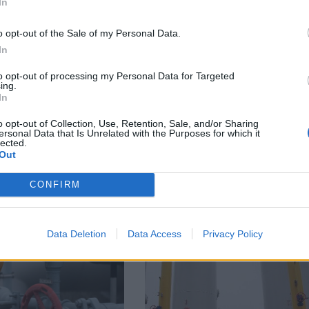
In
o opt-out of the Sale of my Personal Data.
facebook
А
ВЪВ
In
to opt-out of processing my Personal Data for Targeted
ing.
In
тия в:
o opt-out of Collection, Use, Retention, Sale, and/or Sharing
ersonal Data that Is Unrelated with the Purposes for which it
lected.
Out
CONFIRM
Data Deletion
Data Access
Privacy Policy