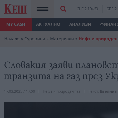
CHF 2.10463
GBP 2
MY
CASH
АКТУАЛНО
АНАЛИЗИ
ФИНАН
Начало
Суровини
Материали
Нефт и природен
Словакия заяви плановет
транзита на газ през Ук
17.03.2025 / 17:00
Нефт и природен газ
Текст:
Евелина