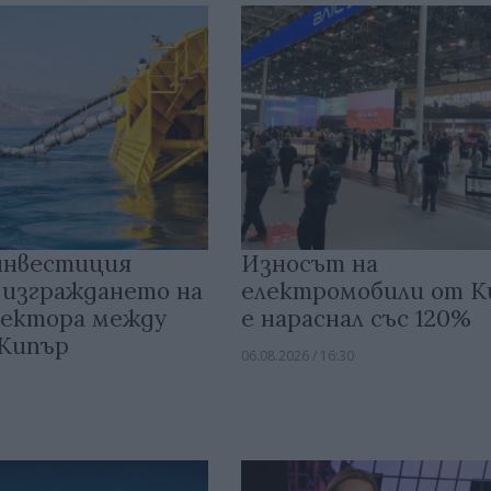
инвестиция
Износът на
 изграждането на
електромобили от 
ектора между
е нараснал със 120%
 Кипър
06.08.2026 / 16:30