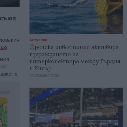
 съюз
ловакия
Актуално
Френска инвестиция активира
ицо
.
изграждането на
ания
интерконектора между Гърция
 на
и Кипър
авките.
06.08.2026 / 17:06