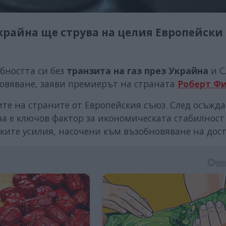
крайна ще струва на целия Европейски
бността си без
транзита на газ през Украйна
и С
новяване, заяви премиерът на страната
Роберт Ф
ите на страните от Европейския съюз. След осъжд
на е ключов фактор за икономическата стабилност
те усилия, насочени към възобновяване на дост