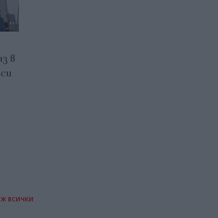
Борсовите цени на газа в
з в
Европа се повишиха с 5%
 си
08.07.2026 / 22:30
ИЖ ВСИЧКИ