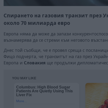
Спирането на газовия транзит през У
около 70 милиарда евро
Европа няма да може да запази конкурентоспосо
възнамерява да се стреми към неговото възста
Днес той съобщи, че е провел среща с посланиц
Фицо подчерта, че транзитът на газ през Украй
Европа и
Словакия
ще продължи дипломатически