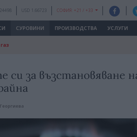
.24498
USD 1.66723
СОФИЯ:
+21 / +33
СИ
СУРОВИНИ
ПРОИЗВОДСТВА
УСЛУГИ
 газ
е си за възстановяване н
райна
 Георгиева