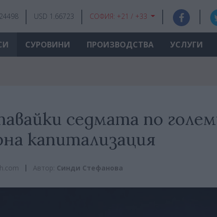
.24498
USD 1.66723
СОФИЯ:
+21 / +33
СИ
СУРОВИНИ
ПРОИЗВОДСТВА
УСЛУГИ
 ставайки седмата по голе
рна капитализация
ch.com
Автор:
Синди Стефанова