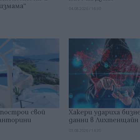
измама“
04.08.2026 / 16:30
 построи свой
Хакери удариха бизн
анторини
данни в Лихтенщайн
03.08.2026 / 14:30