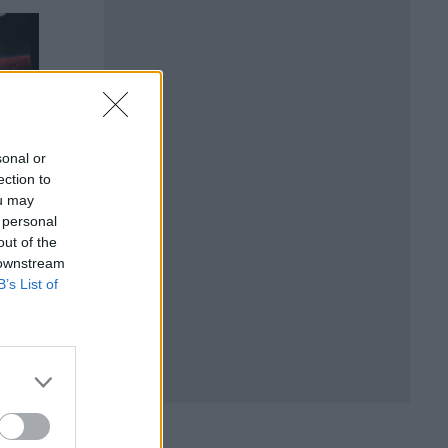
sonal or
ection to
ou may
 personal
out of the
 downstream
амо“
По-скъп петрол, по-бърза
B’s List of
инфлация, повече
инвестиционни рискове
18.05.2026 / 13:30