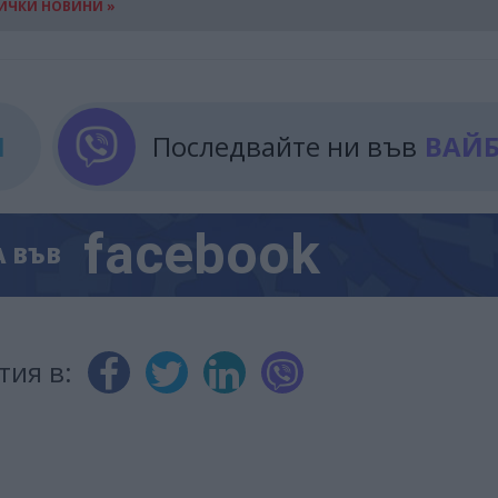
ИЧКИ НОВИНИ »
М
Последвайте ни във
ВАЙ
facebook
А
ВЪВ
тия в: