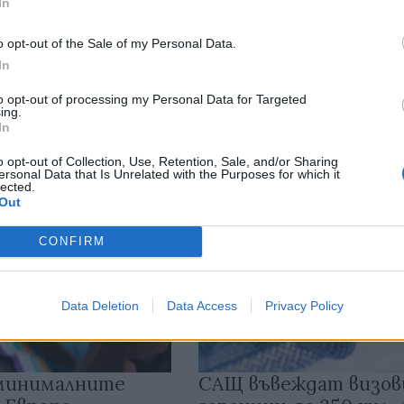
In
Previous
Previous
o opt-out of the Sale of my Personal Data.
In
to opt-out of processing my Personal Data for Targeted
ing.
In
В
o opt-out of Collection, Use, Retention, Sale, and/or Sharing
ersonal Data that Is Unrelated with the Purposes for which it
lected.
Out
CONFIRM
Data Deletion
Data Access
Privacy Policy
 минималните
САЩ въвеждат визов