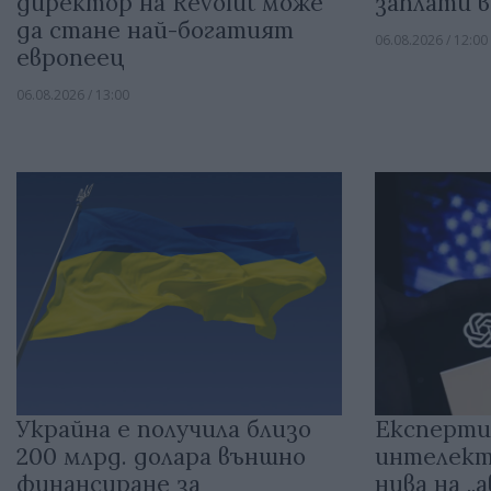
директор на Revolut може
заплати в
да стане най-богатият
06.08.2026 / 12:00
европеец
06.08.2026 / 13:00
Украйна е получила близо
Експерти
200 млрд. долара външно
интелект
финансиране за
нива на „