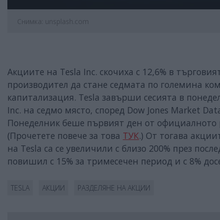
Снимка: unsplash.com
Акциите на Tesla Inc. скочиха с 12,6% в търгов
производител да стане седмата по големина к
капитализация. Tesla завърши сесията в понедел
Inc. на седмо място, според Dow Jones Market Dat
Понеделник беше първият ден от официалното ра
(Прочетете повече за това
ТУК
.) От тогава акци
на Tesla са се увеличили с близо 200% през после
повишил с 15% за тримесечен период и с 8% досе
TESLA
АКЦИИ
РАЗДЕЛЯНЕ НА АКЦИИ