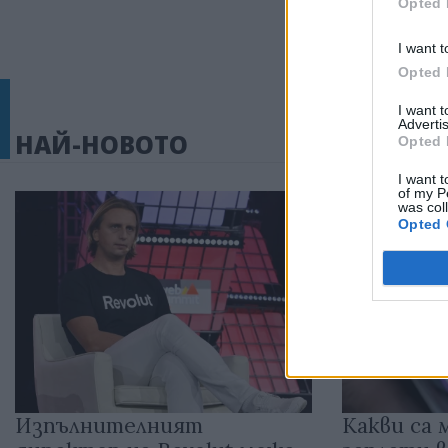
Opted 
I want t
Opted 
I want 
Advertis
НАЙ-НОВОТО
Opted 
I want t
of my P
was col
Opted 
Изпълнителният
Какви са