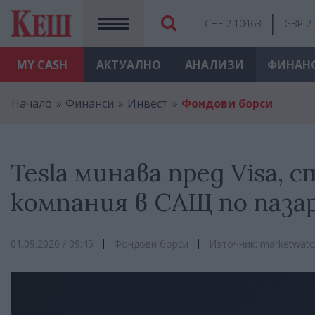
CHF 2.10463
GBP 2
MY
CASH
АКТУАЛНО
АНАЛИЗИ
ФИНАН
Начало
Финанси
Инвест
Фондови борси
Tesla минава пред Visa,
компания в САЩ по паза
01.09.2020 / 09:45
Фондови борси
Източник: marketwat