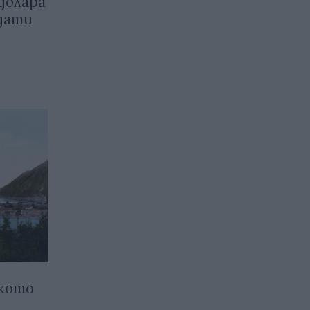
 долара
дати
ското