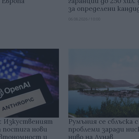
 Европа
гаранции до 250 хил.
за определени канди
06.08.2026 / 10:00
: Изкуственият
Румъния се сблъска с
 постига нови
проблеми заради ни
автономност и
ниво на Дунав