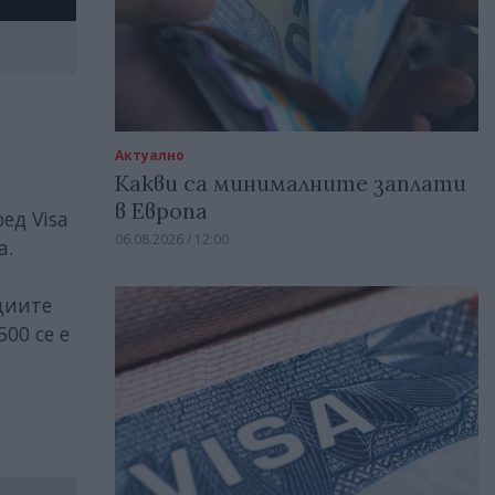
Актуално
я
Какви са минималните заплати
в Европа
ед Visa
06.08.2026 / 12:00
а.
циите
500 се е