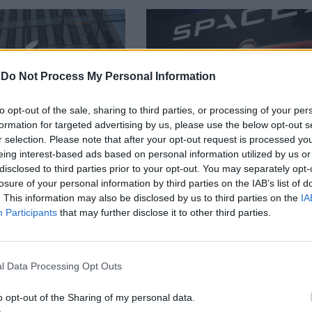
-
Do Not Process My Personal Information
to opt-out of the sale, sharing to third parties, or processing of your per
formation for targeted advertising by us, please use the below opt-out s
r selection. Please note that after your opt-out request is processed y
eing interest-based ads based on personal information utilized by us or
disclosed to third parties prior to your opt-out. You may separately opt-
losure of your personal information by third parties on the IAB’s list of
губи второто
Илон Мъск отново е „с
. This information may also be disclosed by us to third parties on the
IA
класацията на
милиардер
Participants
that may further disclose it to other third parties.
мите компании в
25.06.2026 / 12:30
l Data Processing Opt Outs
30
o opt-out of the Sharing of my personal data.