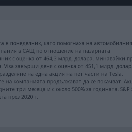
ията в понеделник, като помогнаха на автомобилни
омпания в САЩ по отношение на пазарната
ник с оценка от 464,3 млрд. долара, минавайки пр
a. Visa завърши деня с оценка от 451,1 млрд. долар
зделяне на една акция на пет части на Tesla.
ите на компанията продължават да се покачват. Ак
дните три месеца и с около 500% за годината. S&P 
га през 2020 г.