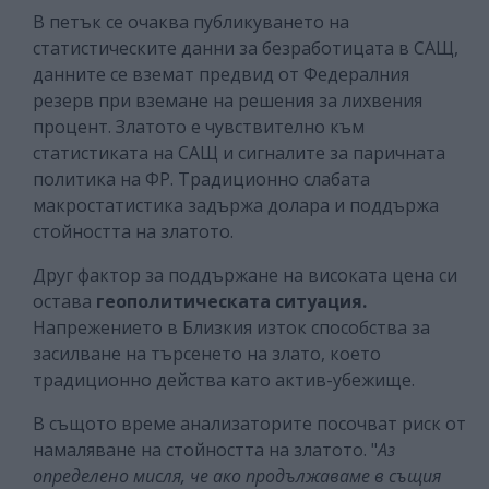
В петък се очаква публикуването на
статистическите данни за безработицата в САЩ,
данните се вземат предвид от Федералния
резерв при вземане на решения за лихвения
процент. Златото е чувствително към
статистиката на САЩ и сигналите за паричната
политика на ФР. Традиционно слабата
макростатистика задържа долара и поддържа
стойността на златото.
Друг фактор за поддържане на високата цена си
остава
геополитическата ситуация.
Напрежението в Близкия изток способства за
засилване на търсенето на злато, което
традиционно действа като актив-убежище.
В същото време анализаторите посочват риск от
намаляване на стойността на златото. "
Аз
определено мисля, че ако продължаваме в същия