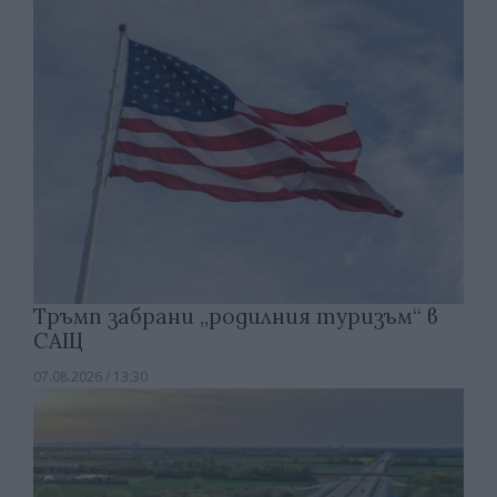
Тръмп забрани „родилния туризъм“ в
САЩ
07.08.2026 / 13:30