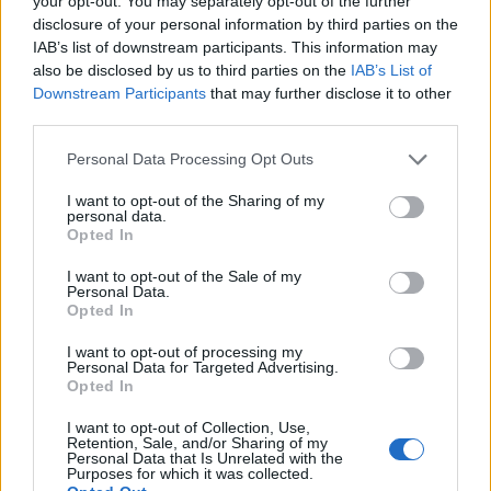
your opt-out. You may separately opt-out of the further
disclosure of your personal information by third parties on the
IAB’s list of downstream participants. This information may
also be disclosed by us to third parties on the
IAB’s List of
Downstream Participants
that may further disclose it to other
third parties.
Изкуствен интелект за първи път
Personal Data Processing Opt Outs
създаде нови жизнеспособни вируси
I want to opt-out of the Sharing of my
07.08.2026 / 15:30
personal data.
Opted In
I want to opt-out of the Sale of my
Personal Data.
Opted In
I want to opt-out of processing my
Personal Data for Targeted Advertising.
Opted In
I want to opt-out of Collection, Use,
Retention, Sale, and/or Sharing of my
Personal Data that Is Unrelated with the
Purposes for which it was collected.