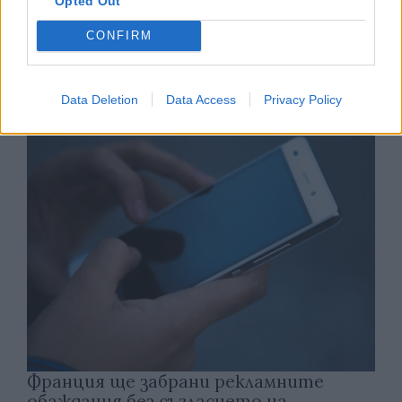
Opted Out
CONFIRM
Астронавти на NASA излязоха в
открития космос
Data Deletion
Data Access
Privacy Policy
07.08.2026 / 15:00
Франция ще забрани рекламните
обаждания без съгласието на