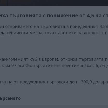
иха търговията с понижение от 4,5 на с
ри откриването на търговията в понеделник с 4,5%
яда кубически метра, сочат данните на лондонска
най-големият хъб в Европа), откриха търговията 
 А към 9 часа фючърсите вече поевтиняваха с 6,7% 
та на от предходния търговски ден - 390,9 долара
търсенето