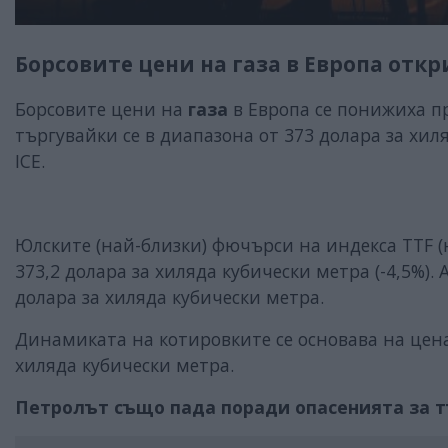
Борсовите цени на газа в Европа откр
Борсовите цени на
газа
в Европа се понижиха п
търгувайки се в диапазона от 373 долара за хил
ICE.
Юлските (най-близки) фючърси на индекса TTF (
373,2 долара за хиляда кубически метра (-4,5%).
долара за хиляда кубически метра.
Динамиката на котировките се основава на цена
хиляда кубически метра.
Петролът също пада поради опасенията за 