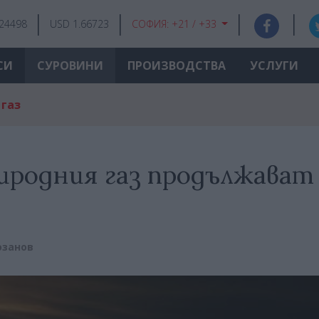
.24498
USD 1.66723
СОФИЯ:
+21 / +33
СИ
СУРОВИНИ
ПРОИЗВОДСТВА
УСЛУГИ
 газ
иродния газ продължават
озанов