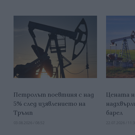
Петролът поевтиня с над
Цената н
5% след изявлението на
надхвърли
Тръмп
барел
03.08.2026 / 08:52
22.07.2026 / 11: