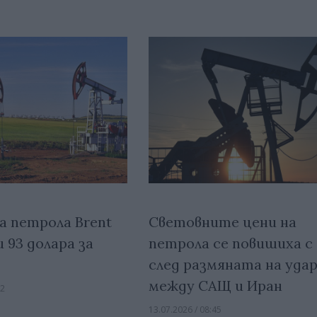
а петрола Brent
Световните цени на
 93 долара за
петрола се повишиха с
след размяната на уда
между САЩ и Иран
32
13.07.2026 / 08:45