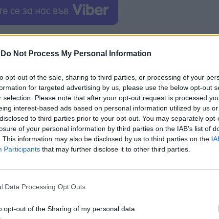
ди опасения относно търсенето в понеделник сутр
-
Do Not Process My Personal Information
н падат с около 1,5%, според данните от търговия
а икономиката на Китай, основен вносител на пет
to opt-out of the sale, sharing to third parties, or processing of your per
formation for targeted advertising by us, please use the below opt-out s
уровия петрол Brent падна с 1,45%, до $75,5 за бар
r selection. Please note that after your opt-out request is processed y
eing interest-based ads based on personal information utilized by us or
disclosed to third parties prior to your opt-out. You may separately opt-
вите за икономическо възстановяване в Китай, е
losure of your personal information by third parties on the IAB’s list of
ол. Миналата седмица властите неочаквано нама
. This information may also be disclosed by us to third parties on the
IA
Participants
that may further disclose it to other third parties.
а властите да подкрепят икономиката на страната
ралната банка на Китай във вторник относно ос
а ниво от 3,65%.
l Data Processing Opt Outs
o opt-out of the Sharing of my personal data.