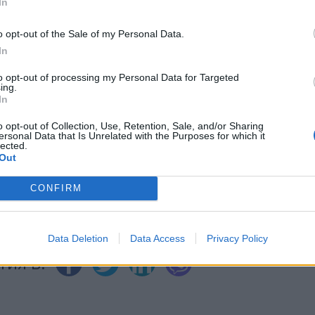
In
ИЧКИ НОВИНИ »
o opt-out of the Sale of my Personal Data.
In
to opt-out of processing my Personal Data for Targeted
ing.
In
М
Последвайте ни във
ВАЙ
o opt-out of Collection, Use, Retention, Sale, and/or Sharing
ersonal Data that Is Unrelated with the Purposes for which it
lected.
Out
facebook
А
ВЪВ
CONFIRM
Data Deletion
Data Access
Privacy Policy
тия в: