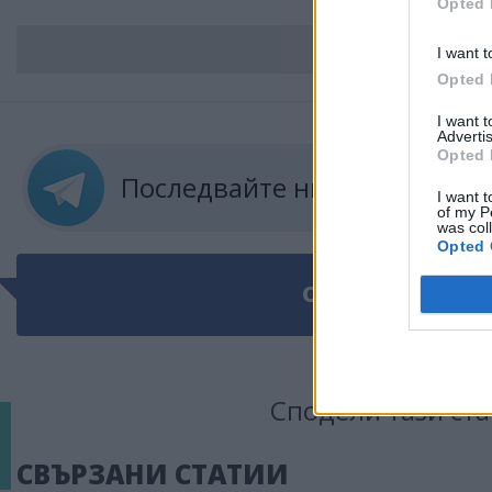
Opted 
ВС
I want t
Opted 
I want 
Advertis
Opted 
Последвайте ни в
ТЕЛЕГРА
I want t
of my P
was col
Opted 
ОЩЕ ПО ТЕМАТ
Сподели тази ста
СВЪРЗАНИ СТАТИИ