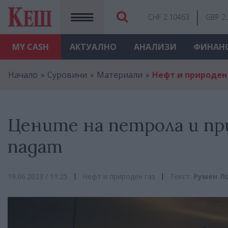
CHF 2.10463
GBP 2
MY
CASH
АКТУАЛНО
АНАЛИЗИ
ФИНАН
Начало
Суровини
Материали
Нефт и природен
Цените на петрола и пр
падат
19.06.2023 / 11:25
Нефт и природен газ
Текст:
Румен Л