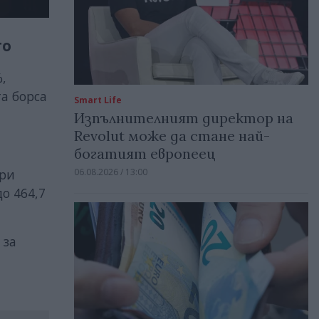
то
,
та борса
Smart Life
Изпълнителният директор на
Revolut може да стане най-
богатият европеец
06.08.2026 / 13:00
при
до 464,7
 за