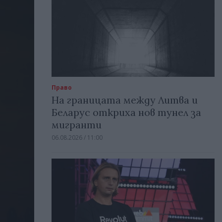
Право
На границата между Литва и
Беларус откриха нов тунел за
мигранти
06.08.2026 / 11:00