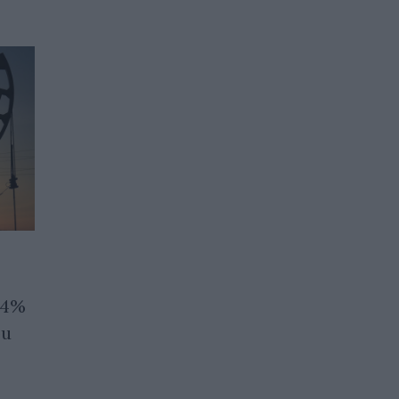
ЕС изостава с газовите си
 4%
запаси
ри
08.07.2026 / 18:15