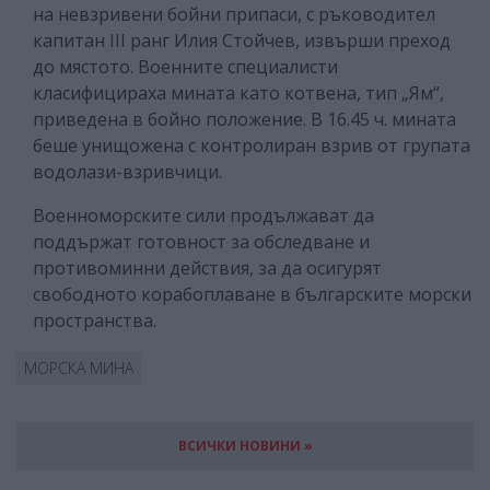
на невзривени бойни припаси, с ръководител
капитан III ранг Илия Стойчев, извърши преход
до мястото. Военните специалисти
класифицираха мината като котвена, тип „Ям“,
приведена в бойно положение. В 16.45 ч. мината
беше унищожена с контролиран взрив от групата
водолази-взривчици.
Военноморските сили продължават да
поддържат готовност за обследване и
противоминни действия, за да осигурят
свободното корабоплаване в българските морски
пространства.
МОРСКА МИНА
ВСИЧКИ НОВИНИ »