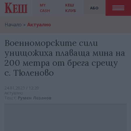
MY
КЕШ
АБО
CASH
КЛУБ
Начало
Актуално
Военноморските сили
унищожиха плаваща мина на
200 метра от брега срещу
с. Тюленово
24.01.2023 / 12:20
Актуално
Текст:
Румен Лозанов