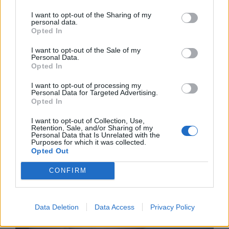
I want to opt-out of the Sharing of my
personal data.
Opted In
I want to opt-out of the Sale of my
Personal Data.
Opted In
Астронавти на NASA излязоха в
I want to opt-out of processing my
Personal Data for Targeted Advertising.
открития космос
Opted In
07.08.2026 / 15:00
I want to opt-out of Collection, Use,
Retention, Sale, and/or Sharing of my
Personal Data that Is Unrelated with the
Purposes for which it was collected.
Opted Out
CONFIRM
Data Deletion
Data Access
Privacy Policy