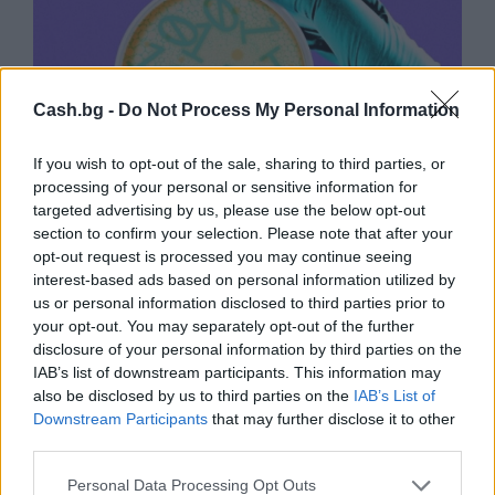
Cash.bg -
Do Not Process My Personal Information
If you wish to opt-out of the sale, sharing to third parties, or
processing of your personal or sensitive information for
targeted advertising by us, please use the below opt-out
section to confirm your selection. Please note that after your
opt-out request is processed you may continue seeing
Изкуствен интелект за първи път
interest-based ads based on personal information utilized by
създаде нови жизнеспособни вируси
us or personal information disclosed to third parties prior to
your opt-out. You may separately opt-out of the further
07.08.2026 / 15:30
disclosure of your personal information by third parties on the
IAB’s list of downstream participants. This information may
also be disclosed by us to third parties on the
IAB’s List of
Downstream Participants
that may further disclose it to other
third parties.
Personal Data Processing Opt Outs