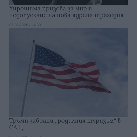
Хирошима призова за мир и
недопускане на нова ядрена трагедия
07.08.2026 / 14:00
Тръмп забрани „родилния туризъм“ в
САЩ