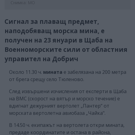
Снимка: МО
Сигнал за плаващ предмет,
наподобяващ морска мина, е
получен на 23 януари в Щаба на
Военноморските сили от областния
управител на Добрич
Около 11.30 ч.
мината
е забелязана на 200 метра
от брега срещу село Тюленово.
След извършени изчисления от експерти в Щаба
на ВМС (скорост на вятър и морско течение) е
вдигнат дежурният вертолет „Пантер“ от
морската вертолетна авиобаза „Чайка".
В 14.50 ч. екипажът на вертолета откри мината,
предаде координатите и остана в района,