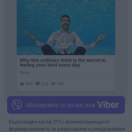
Бързоходен катер 213 с военнослужещи от
формированието за разузнаване и унищожаване