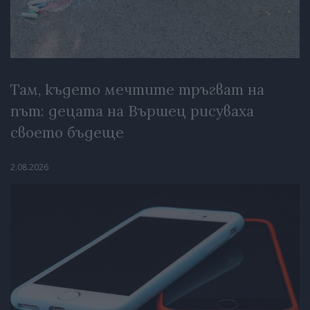
Там, където мечтите тръгват на
път: децата на Вършец рисуваха
своето бъдеще
2.08.2026