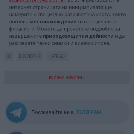
award/current-edition_en
до 27 април 2022 г. На
интернет страницата на инициативата ще
намерите и специално разработена карта, която
посочва
местонахождението
на отделните
финалисти. Можете да прочетете подробно за
извършените
природозащитни дейности
и да
разгледате техни снимки и видеоклипове.
ЕК
ЕКОЛОГИЯ
НАГРАДИ
ВСИЧКИ НОВИНИ »
Последвайте ни в
ТЕЛЕГРАМ