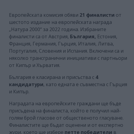
Европейската комисия обяви
21 финалисти
от
шестото издание на европейската награда
„Натура 2000“ за 2022 година. Избраните
финалисти са от Австрия,
България,
Естония,
Франция, Германия, Гърция, Италия, Литва,
Португалия, Словения и Испания. Включени са и
няколко трансгранични инициативи с партньори
от Кипър и Хърватия.
България е класирана и присъства с
4
кандидатури
, като едната е съвместна с Гърция
и Кипър.
Наградата на европейските граждани ще бъде
присъдена на финалиста, който е получил най-
голям брой гласове от общественото гласуване.
Финалистите ще бъдат оценени и от експертно
жури, което ще избере
петте победители
в