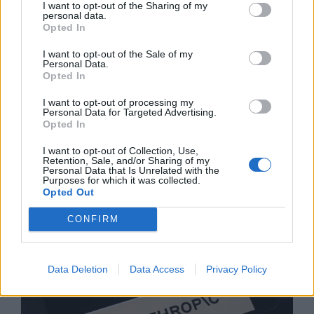
I want to opt-out of the Sharing of my
personal data.
Opted In
I want to opt-out of the Sale of my
Personal Data.
Opted In
Украйна е получила близо 200 млрд.
долара външно финансиране за
I want to opt-out of processing my
Personal Data for Targeted Advertising.
последните 4 години
Opted In
06.08.2026 / 09:00
I want to opt-out of Collection, Use,
Retention, Sale, and/or Sharing of my
Personal Data that Is Unrelated with the
Purposes for which it was collected.
Opted Out
CONFIRM
Data Deletion
Data Access
Privacy Policy