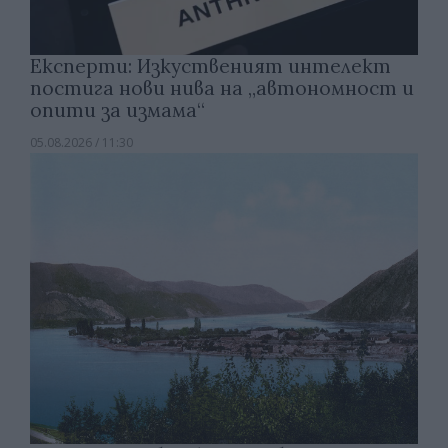
Експерти: Изкуственият интелект
постига нови нива на „автономност и
опити за измама“
05.08.2026 / 11:30