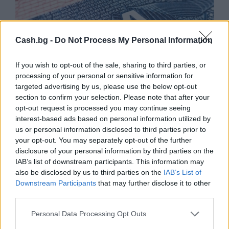
Cash.bg -
Do Not Process My Personal Information
If you wish to opt-out of the sale, sharing to third parties, or
processing of your personal or sensitive information for
targeted advertising by us, please use the below opt-out
section to confirm your selection. Please note that after your
САЩ въвеждат визови гаранции до 250
opt-out request is processed you may continue seeing
хил. долара за определени кандидати
interest-based ads based on personal information utilized by
us or personal information disclosed to third parties prior to
06.08.2026 / 10:00
your opt-out. You may separately opt-out of the further
disclosure of your personal information by third parties on the
IAB’s list of downstream participants. This information may
also be disclosed by us to third parties on the
IAB’s List of
Downstream Participants
that may further disclose it to other
third parties.
Personal Data Processing Opt Outs