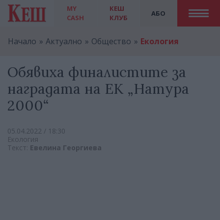
MY
КЕШ
АБО
CASH
КЛУБ
Начало
Актуално
Общество
Екология
Обявиха финалистите за
наградата на ЕК „Натура
2000“
05.04.2022 / 18:30
Екология
Текст:
Евелина Георгиева