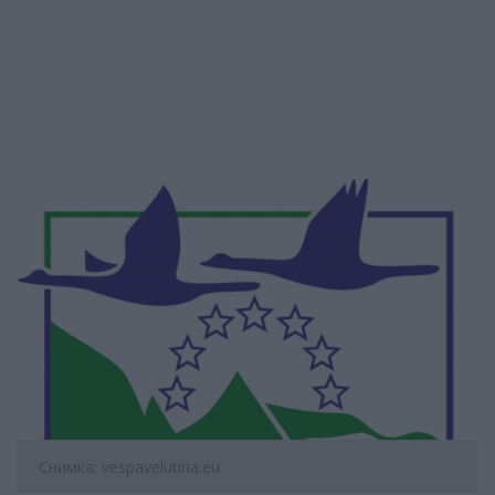
Снимка: vespavelutina.eu