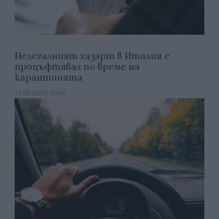
Нелегалният хазарт в Италия е
процъфтявал по време на
карантината
13.06.2020 / 20:44