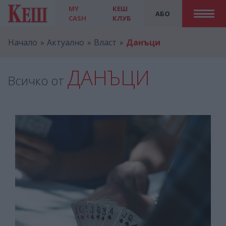
MY
КЕШ
АБО
CASH
КЛУБ
Начало
Актуално
Власт
Данъци
ДАНЪЦИ
Всичко от