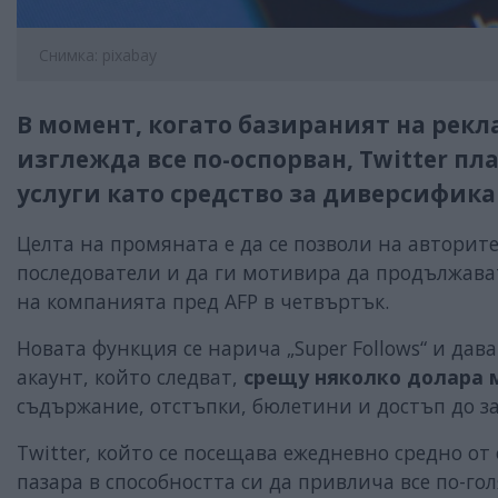
Снимка: pixabay
В момент, когато базираният на рек
изглежда все по-оспорван, Twitter п
услуги като средство за диверсифика
Целта на промяната е да се позволи на авторит
последователи и да ги мотивира да продължава
на компанията пред AFP в четвъртък.
Новата функция се нарича „Super Follows“ и дав
акаунт, който следват,
срещу няколко долара 
съдържание, отстъпки, бюлетини и достъп до з
Twitter, който се посещава ежедневно средно от
пазара в способността си да привлича все по-го