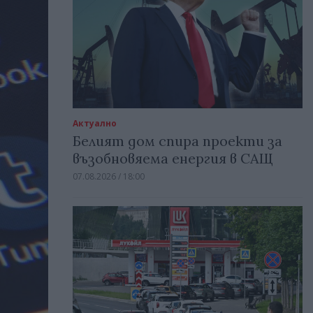
Актуално
Белият дом спира проекти за
възобновяема енергия в САЩ
07.08.2026 / 18:00