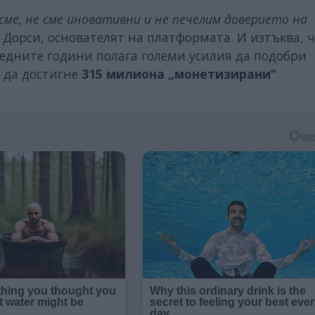
сме, не сме иновативни и не печелим доверието на
Дорси, основателят на платформата. И изтъква, ч
ледните години полага големи усилия да подобри
а да достигне
315 милиона „монетизирани“