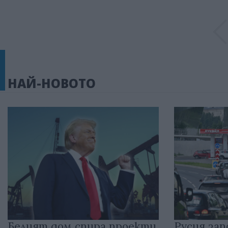
НАЙ-НОВОТО
Белият дом спира проекти
Русия зап