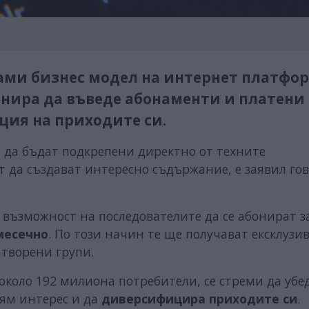
лами бизнес модел на интернет платфо
ланира да въведе абонаменти и платени
ция на приходите си.
е да бъдат подкрепени директно от техните
т да създават интересно съдържание, е заявил го
а възможност на последователите да се абонират з
месечно
. По този начин те ще получават ексклузи
атворени групи.
 около 192 милиона потребители, се стреми да убе
лям интерес и да
диверсифицира приходите си
.