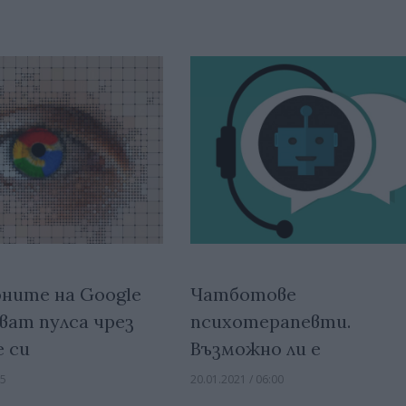
ите на Google
Чатботове
ват пулса чрез
психотерапевти.
 си
Възможно ли е
05
20.01.2021 / 06:00