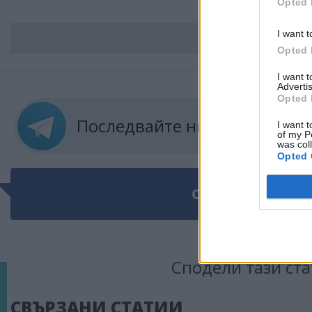
Opted 
I want t
ВС
Opted 
I want 
Advertis
Opted 
Последвайте ни в
ТЕЛЕГРА
I want t
of my P
was col
Opted 
ОЩЕ ПО ТЕМАТ
Сподели тази ста
СВЪРЗАНИ СТАТИИ