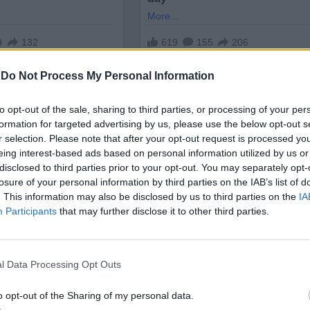
-
Do Not Process My Personal Information
to opt-out of the sale, sharing to third parties, or processing of your per
formation for targeted advertising by us, please use the below opt-out s
r selection. Please note that after your opt-out request is processed y
eing interest-based ads based on personal information utilized by us or
disclosed to third parties prior to your opt-out. You may separately opt-
нират да реализират и продажби от най-малко 7,
losure of your personal information by third parties on the IAB’s list of
ече от тези през миналата година.
. This information may also be disclosed by us to third parties on the
IA
Participants
that may further disclose it to other third parties.
формация за дългосрочните си финансови цели и
 на акциите й на Уолстрийт, отбелязва La Presse
l Data Processing Opt Outs
o opt-out of the Sharing of my personal data.
И