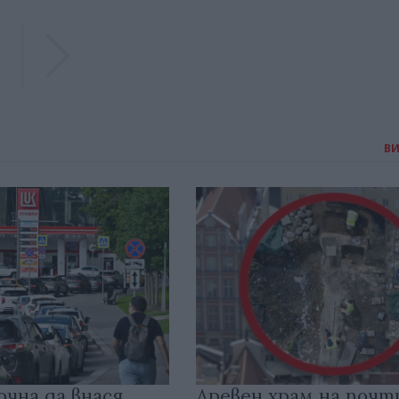
Previous
Previous
В
очна да внася
Древен храм на почт