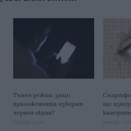
Тъмен режим: защо
Смартфон
приложенията избират
ще измер
черния екран?
камерите
16.02.2021 / 12:06
06.02.2021 / 13: