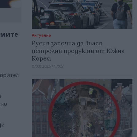
рмите
Актуално
Русия започна да внася
петролни продукти от Южна
Корея.
07.08.2026 / 17:05
ворител
а
вно
ди