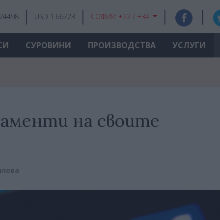
.24498
USD 1.66723
СОФИЯ:
+22 / +34
СИ
СУРОВИНИ
ПРОИЗВОДСТВА
УСЛУГИ
онаменти на своите
илова