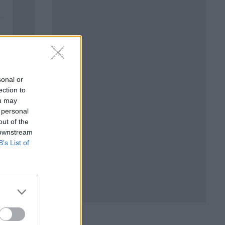
sonal or
ection to
ou may
 personal
out of the
5
 downstream
B’s List of
.