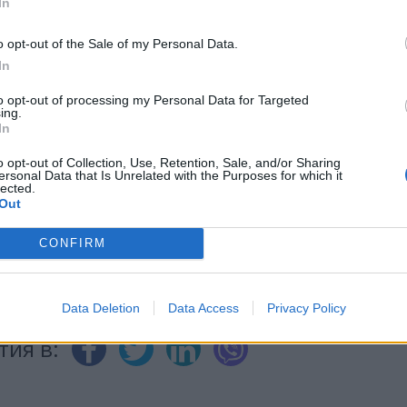
In
o opt-out of the Sale of my Personal Data.
ИЧКИ НОВИНИ »
In
to opt-out of processing my Personal Data for Targeted
ing.
In
М
Последвайте ни във
ВАЙ
o opt-out of Collection, Use, Retention, Sale, and/or Sharing
ersonal Data that Is Unrelated with the Purposes for which it
lected.
Out
facebook
CONFIRM
А
ВЪВ
Data Deletion
Data Access
Privacy Policy
тия в: