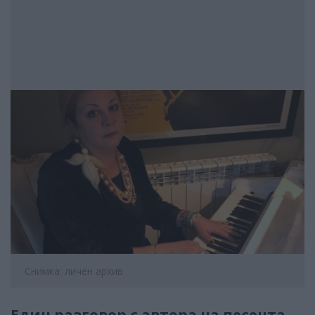
Снимка: личен архив
Един разговор с автора на песента