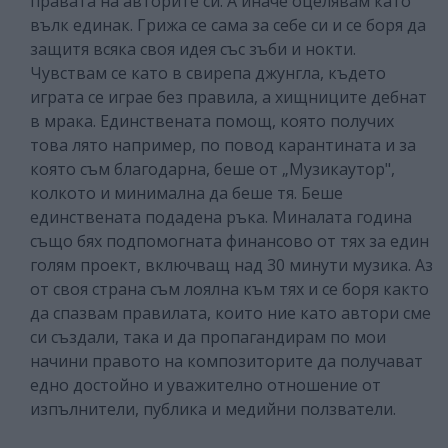
правата на авторите си. А иначе оцелявам като
вълк единак. Грижа се сама за себе си и се боря да
защитя всяка своя идея със зъби и нокти.
Чувствам се като в свирепа джунгла, където
играта се играе без правила, а хищниците дебнат
в мрака. Единствената помощ, която получих
това лято например, по повод карантината и за
която съм благодарна, беше от „Музикаутор",
колкото и минимална да беше тя. Беше
единствената подадена ръка. Миналата година
също бях подпомогната финансово от тях за един
голям проект, включващ над 30 минути музика. Аз
от своя страна съм лоялна към тях и се боря както
да спазвам правилата, които ние като автори сме
си създали, така и да пропагандирам по мои
начини правото на композиторите да получават
едно достойно и уважително отношение от
изпълнители, публика и медийни ползватели.