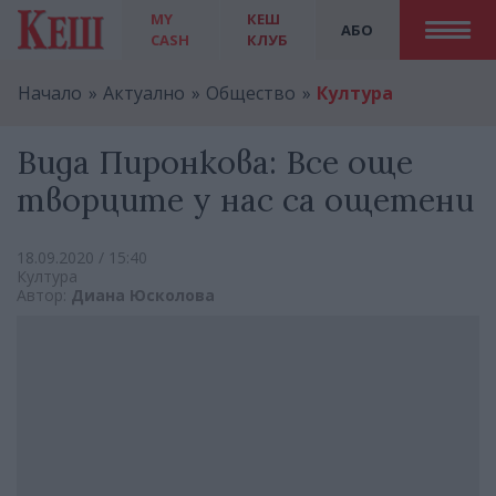
MY
КЕШ
АБО
CASH
КЛУБ
Начало
Актуално
Общество
Култура
Вида Пиронкова: Все още
творците у нас са ощетени
18.09.2020 / 15:40
Култура
Автор:
Диана Юсколова