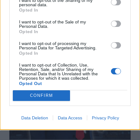
I want to opt-out of the Sharing of my
personal data.
Opted In
I want to opt-out of the Sale of my
Personal Data.
Opted In
НАЙ-НОВОТО
I want to opt-out of processing my
Personal Data for Targeted Advertising.
Opted In
I want to opt-out of Collection, Use,
Retention, Sale, and/or Sharing of my
Personal Data that Is Unrelated with the
Purposes for which it was collected.
Opted Out
CONFIRM
Data Deletion
Data Access
Privacy Policy