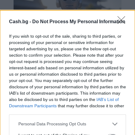
Cash.bg -
Do Not Process My Personal Information
If you wish to opt-out of the sale, sharing to third parties, or
processing of your personal or sensitive information for
targeted advertising by us, please use the below opt-out
section to confirm your selection. Please note that after your
opt-out request is processed you may continue seeing
interest-based ads based on personal information utilized by
us or personal information disclosed to third parties prior to
your opt-out. You may separately opt-out of the further
Китай посреща Лунната Нова
disclosure of your personal information by third parties on the
година с нови модели с изкуствен
IAB’s list of downstream participants. This information may
also be disclosed by us to third parties on the
IAB’s List of
интелект
Downstream Participants
that may further disclose it to other
17.02.2026 / 18:15
third parties.
Personal Data Processing Opt Outs
Previous
Previous