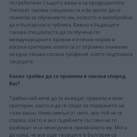
потребители. Същото важи и за продуцентите.
Липсват такива специалисти и би могло да се
помисли за обучението им, колкото и малобройна
да е българската публика. Важно е бъдещите
такива специалисти да са обучени по
международните правни и етични норми и
високи критерии, които са от огромно значение
за една такава сложна професия, която подпомага
творците.
Какво трябва да се промени в закона според
Вас?
Трябва най-вече да се въведат правила и ясни
критерии, както и да се следи за спазването на
този закон. Няма смисъл от него, ако той не се
спазва, както и ако съдебните състави не го
разбират и са несигурни в прилагането му. Мога
да кажа, че все още творците в България са