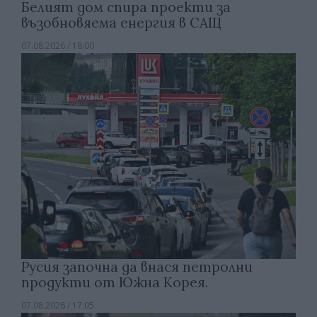
Белият дом спира проекти за
възобновяема енергия в САЩ
07.08.2026 / 18:00
Русия започна да внася петролни
продукти от Южна Корея.
07.08.2026 / 17:05