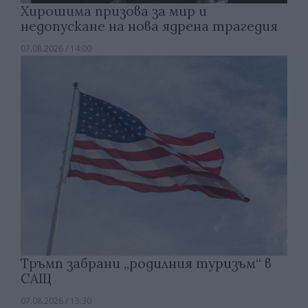
Хирошима призова за мир и
недопускане на нова ядрена трагедия
07.08.2026 / 14:00
Тръмп забрани „родилния туризъм“ в
САЩ
07.08.2026 / 13:30