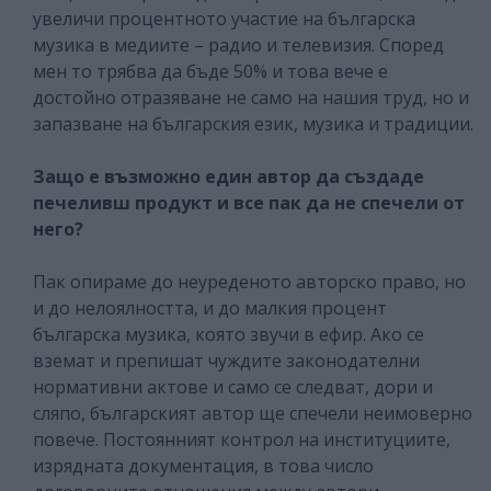
увеличи процентното участие на българска
музика в медиите – радио и телевизия. Според
мен то трябва да бъде 50% и това вече е
достойно отразяване не само на нашия труд, но и
запазване на българския език, музика и традиции.
Защо е възможно един автор да създаде
печеливш продукт и все пак да не спечели от
него?
Пак опираме до неуреденото авторско право, но
и до нелоялността, и до малкия процент
българска музика, която звучи в ефир. Ако се
вземат и препишат чуждите законодателни
нормативни актове и само се следват, дори и
сляпо, българският автор ще спечели неимоверно
повече. Постоянният контрол на институциите,
изрядната документация, в това число