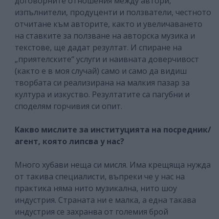
договорните отношения между автори,
изпълнители, продуценти и ползватели, честното
отчитане към авторите, както и увеличаването
на ставките за ползване на авторска музика и
текстове, ще дадат резултат. И спиране на
„приятелските“ услуги и наивната доверчивост
(както е в моя случай) само и само да видиш
творбата си реализирана на малкия пазар за
култура и изкуство. Резултатите са пагубни и
споделям горчивия си опит.
Какво мислите за институцията на посредник/
агент, която липсва у нас?
Много хубави неща си мисля. Има крещяща нужда
от такива специалисти, въпреки че у нас на
практика няма нито музикална, нито шоу
индустрия. Страната ни е малка, а една такава
индустрия се захранва от големия брой