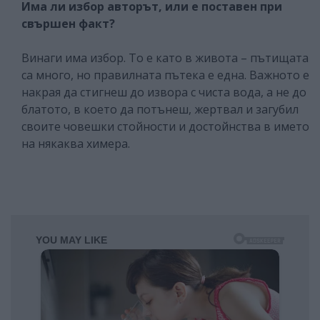
Има ли избор авторът, или е поставен при
свършен факт?
Винаги има избор. То е като в живота – пътищата
са много, но правилната пътека е една. Важното е
накрая да стигнеш до извора с чиста вода, а не до
блатото, в което да потънеш, жертвал и загубил
своите човешки стойности и достойнства в името
на някаква химера.