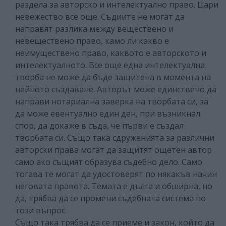
раздела за авторско и интелектуално право. Цари
невежество все още. Съдиите не могат да
направят разлика между веществено и
невеществено право, камо ли какво е
неимуществено право, каквото е авторското и
интелектуалното. Все още една интелектуална
творба не може да бъде защитена в момента на
нейното създаване. Авторът може единствено да
направи нотариална заверка на творбата си, за
да може евентуално един ден, при възникнал
спор, да докаже в съда, че първи е създал
творбата си. Също така сдруженията за различни
авторски права могат да защитят ощетен автор
само ако същият образува съдебно дело. Само
тогава те могат да удостоверят по някакъв начин
неговата правота. Темата е дълга и обширна, но
да, трябва да се промени съдебната система по
този въпрос.
Също така трябва да се приеме и закон, който да