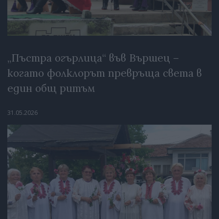
„Пъстра огърлица“ във Вършец –
когато фолклорът превръща света в
един общ ритъм
31.05.2026