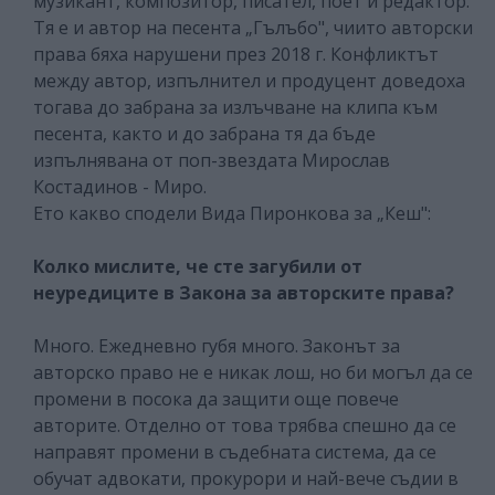
музикант, композитор, писател, поет и редактор.
Тя е и автор на песента „Гълъбо", чиито авторски
права бяха нарушени през 2018 г. Конфликтът
между автор, изпълнител и продуцент доведоха
тогава до забрана за излъчване на клипа към
песента, както и до забрана тя да бъде
изпълнявана от поп-звездата Мирослав
Костадинов - Миро.
Ето какво сподели Вида Пиронкова за „Кеш":
Колко мислите, че сте загубили от
неуредиците в Закона за авторските права?
Много. Ежедневно губя много. Законът за
авторско право не е никак лош, но би могъл да се
промени в посока да защити още повече
авторите. Отделно от това трябва спешно да се
направят промени в съдебната система, да се
обучат адвокати, прокурори и най-вече съдии в