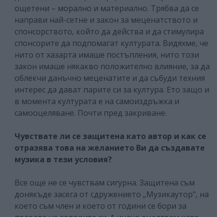
ощетени – морално и материално. Трябва да се
направи най-сетне и закон за меценатството и
спонсорството, който да действа и да стимулира
спонсорите да подпомагат културата. Видяхме, че
нито от хазарта имаше постъпления, нито този
закон имаше някакво положително влияние, за да
облекчи данъчно меценатите и да събуди техния
интерес да дават парите си за култура. Ето защо и
в момента културата е на самоиздръжка и
самооцеляване. Почти пред закриване.
Чувствате ли се защитена като автор и как се
отразява това на желанието Ви да създавате
музика в тези условия?
Все още не се чувствам сигурна. Защитена съм
донякъде засега от сдружението „Музикаутор", на
което съм член и което от години се бори за