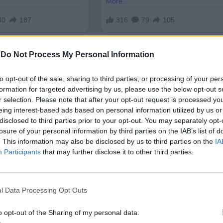
-
Do Not Process My Personal Information
to opt-out of the sale, sharing to third parties, or processing of your per
formation for targeted advertising by us, please use the below opt-out s
r selection. Please note that after your opt-out request is processed y
eing interest-based ads based on personal information utilized by us or
ната „Нашата родина“ (Mi Hazank) има шанс да пр
disclosed to third parties prior to your opt-out. You may separately opt-
losure of your personal information by third parties on the IAB’s list of
. This information may also be disclosed by us to third parties on the
IA
и социологическа агенция Idea Institute. Проведен
Participants
that may further disclose it to other third parties.
 отчитат
48% предимство за Tisza
сред избирател
l Data Processing Opt Outs
 да „закотви” Унгария в Европейския съюз и НАТО
р
Орбан
следва поличическия си кумир Доналд Т
o opt-out of the Sharing of my personal data.
ициира сблъсъци в Брюксел.