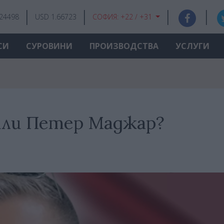
.24498
USD 1.66723
СОФИЯ:
+22 / +31
СИ
СУРОВИНИ
ПРОИЗВОДСТВА
УСЛУГИ
или Петер Маджар?