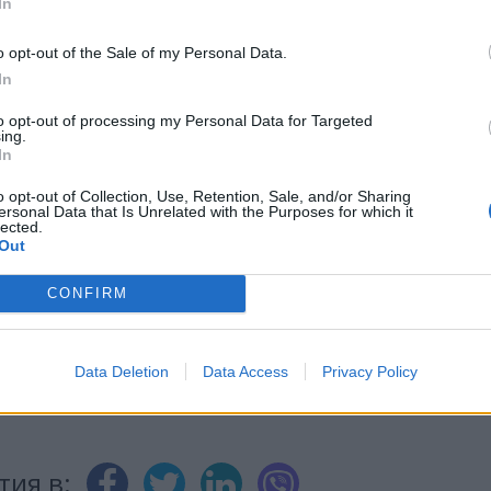
In
o opt-out of the Sale of my Personal Data.
In
to opt-out of processing my Personal Data for Targeted
ИЧКИ НОВИНИ »
ing.
In
o opt-out of Collection, Use, Retention, Sale, and/or Sharing
ersonal Data that Is Unrelated with the Purposes for which it
lected.
Out
М
Последвайте ни във
ВАЙ
CONFIRM
facebook
А
ВЪВ
Data Deletion
Data Access
Privacy Policy
тия в: