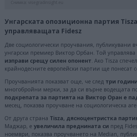
Снимка: visegradinsight.eu
Унгарската опозиционна партия Tisz
управляващата Fidesz
Две социологически проучвания, публикувани в
унгарски премиер Виктор Орбан. Той управлява 
изправи срещу силен опонент
. Ако Tisza спеч
крайнодесните европейски партии ще понесат се
Проучванията показват още, че след
три годин
многобройни мерки, за да си върне водещата п
подкрепата за партията на Виктор Оран е п
месец, показва проучване на социологическа аг
От друга страна
Tisza, дясноцентристка парти
Маджар, е
увеличила преднината си
пред Fide
ноември, показва проучването на Median, публи