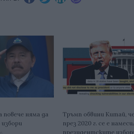
а повече няма да
Тръмп обвини Китай, ч
 избори
през 2020 г. се е намеси
президентските избор
40