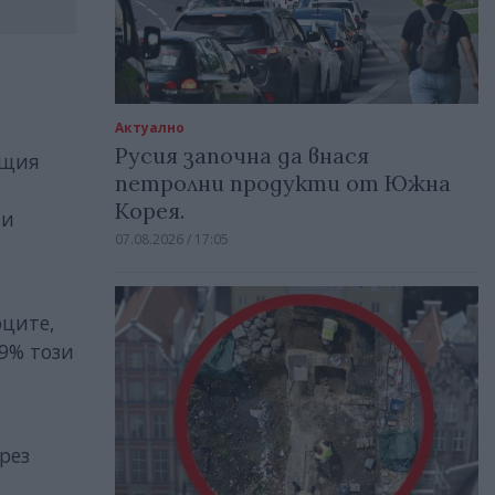
Актуално
Русия започна да внася
ящия
петролни продукти от Южна
Корея.
 и
07.08.2026 / 17:05
рците,
9% този
рез