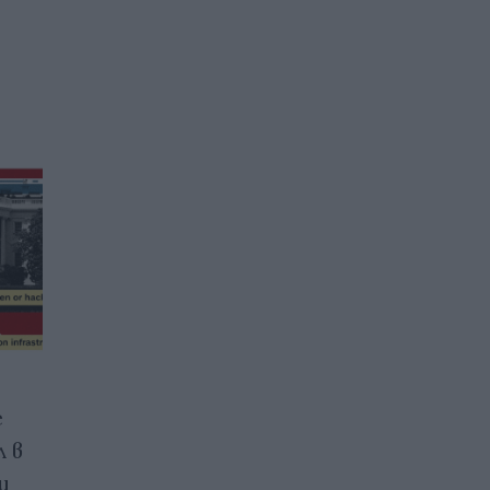
е
Кейко Фухимори е
л в
официално обявена за
и
новоизбрания президент