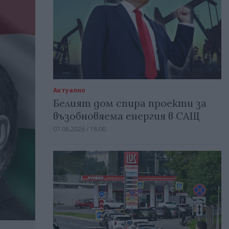
Актуално
Белият дом спира проекти за
възобновяема енергия в САЩ
07.08.2026 / 18:00