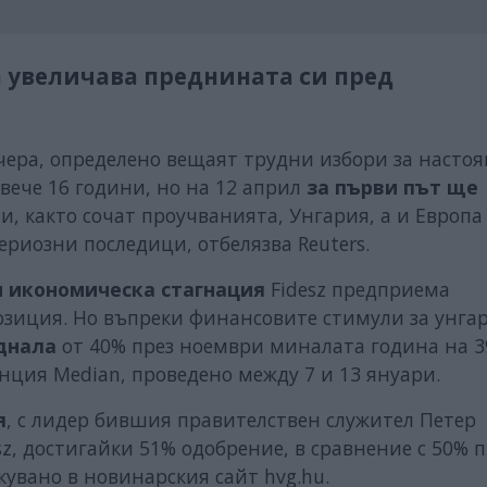
a увеличава преднината си пред
чера, определено вещаят трудни избори за насто
вече 16 години, но на 12 април
за първи път ще
ели, както сочат проучванията, Унгария, а и Европа
риозни последици, отбелязва Reuters.
и икономическа стагнация
Fidesz предприема
озиция. Но въпреки финансовите стимули за унга
аднала
от 40% през ноември миналата година на 3
енция Median, проведено между 7 и 13 януари.
я
, с лидер бившия правителствен служител Петер
sz, достигайки 51% одобрение, в сравнение с 50% п
кувано в новинарския сайт hvg.hu.