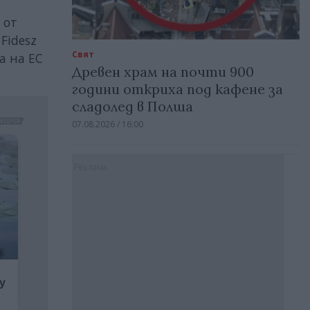
 от
Fidesz
Свят
а на ЕС
Древен храм на почти 900
години откриха под кафене за
сладолед в Полша
07.08.2026 / 16:00
Реклама