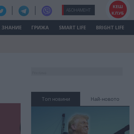
КЕШ
АБО
НАМЕНТ
КЛУБ
ЗНАНИЕ
ГРИЖА
SMART LIFE
BRIGHT LIFE
Реклама
Топ новини
Най-новото