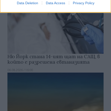
Data Deletion
Data Access
Privacy Policy
Ню Йорк стана 14-ият щат на САЩ, в
който е разрешена евтаназията
06.08.2026 / 16:00