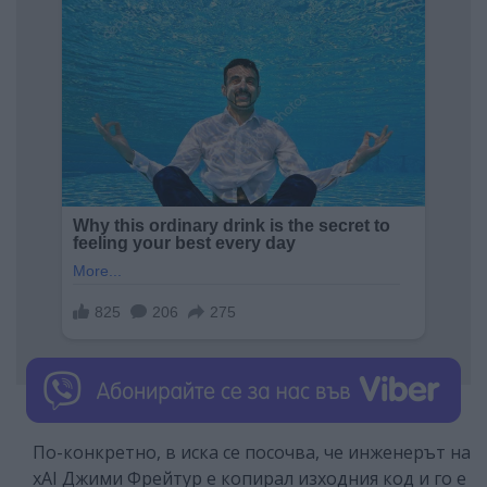
По-конкретно, в иска се посочва, че инженерът на
xAI Джими Фрейтур е копирал изходния код и го е