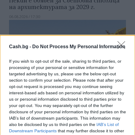
Пекин е обявен за Световна столица
на архитектурата за 2029 г.
06.08.2026 / 17:30
Cash.bg -
Do Not Process My Personal Information
If you wish to opt-out of the sale, sharing to third parties, or
processing of your personal or sensitive information for
targeted advertising by us, please use the below opt-out
section to confirm your selection. Please note that after your
opt-out request is processed you may continue seeing
interest-based ads based on personal information utilized by
us or personal information disclosed to third parties prior to
your opt-out. You may separately opt-out of the further
Френска инвестиция активира
disclosure of your personal information by third parties on the
изграждането на интерконектора
IAB’s list of downstream participants. This information may
между Гърция и Кипър
also be disclosed by us to third parties on the
IAB’s List of
Downstream Participants
that may further disclose it to other
06.08.2026 / 17:06