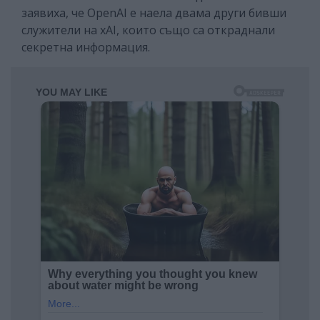
заявиха, че OpenAI е наела двама други бивши
служители на xAI, които също са откраднали
секретна информация.