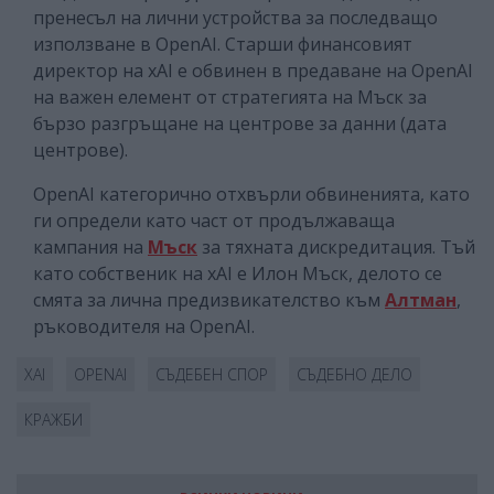
пренесъл на лични устройства за последващо
използване в OpenAI. Старши финансовият
директор на xAI е обвинен в предаване на OpenAI
на важен елемент от стратегията на Мъск за
бързо разгръщане на центрове за данни (дата
центрове).
OpenAI категорично отхвърли обвиненията, като
ги определи като част от продължаваща
кампания на
Мъск
за тяхната дискредитация. Тъй
като собственик на xAI е Илон Мъск, делото се
смята за лична предизвикателство към
Алтман
,
ръководителя на OpenAI.
XAI
OPENAI
СЪДЕБЕН СПОР
СЪДЕБНО ДЕЛО
КРАЖБИ