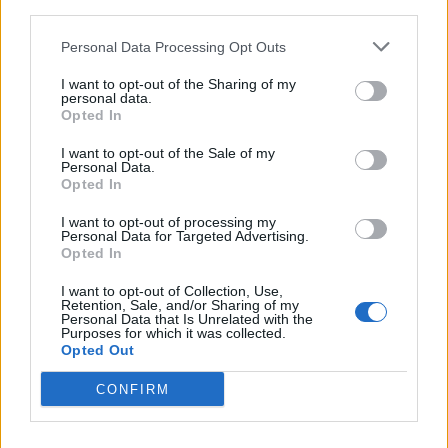
third parties.
Personal Data Processing Opt Outs
I want to opt-out of the Sharing of my
personal data.
Opted In
I want to opt-out of the Sale of my
Personal Data.
Opted In
I want to opt-out of processing my
Personal Data for Targeted Advertising.
Opted In
I want to opt-out of Collection, Use,
Retention, Sale, and/or Sharing of my
Износът на електромобили от Китай
Personal Data that Is Unrelated with the
е нараснал със 120%
Purposes for which it was collected.
Opted Out
06.08.2026 / 16:30
CONFIRM