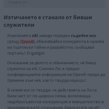
Снимка: xAI
Изтичането е станало от бивши
служители
Компанията
xAI
заведе пореден
съдебен иск
срещу
OpenAI
, обвинявайки конкурента в кражба
на търговски тайни и разработки, съобщава
порталът Engadget.
Основание за делото е обвинението, че бивш
служител на xAI, Сюечен Ли, е предал
конфиденциална информация на OpenAI преди да
премине към нея, както твърди ищецът.
В новия иск се твърди, че действията на Ли са
били част от по-широка схема, включваща
недобросъвестна конкуренция и вмешателство в
икономическите отношения. Адвокатите на xAI