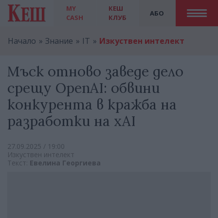
MY
КЕШ
АБО
CASH
КЛУБ
Начало
Знание
IT
Изкуствен интелект
Мъск отново заведе дело
срещу OpenAI: обвини
конкурента в кражба на
разработки на xAI
27.09.2025 / 19:00
Изкуствен интелект
Текст:
Евелина Георгиева