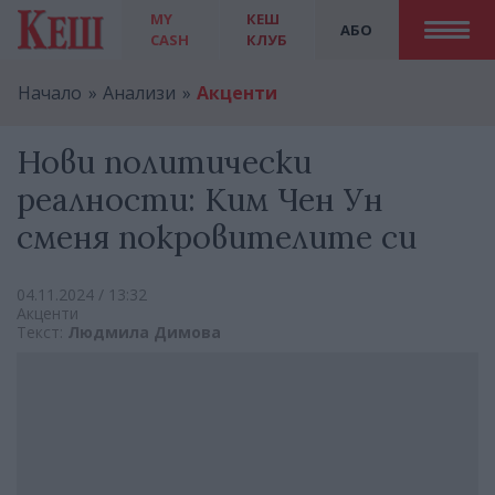
MY
КЕШ
АБО
CASH
КЛУБ
Начало
Анализи
Акценти
Нови политически
реалности: Ким Чен Ун
сменя покровителите си
04.11.2024 / 13:32
Акценти
Текст:
Людмила Димова