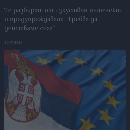
Те разбират от изкуствен интелект
и предупреждават: „Трябва да
действаме сега“
19.07.2026