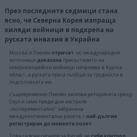
През последните седмици стана
ясно, че Северна Корея изпраща
хиляди войници в подкрепа на
руската инвазия в Украйна
Москва и Пхенян
отричат
. но международни
източници
доказаха
присъствието на
севернокорейски войници например в Курска
област, а руската преса съобщи за трудности в
подготовката им.
Същевременно Пхенян засилва реториката срещу
Сеул и само преди дни изстреля
„експериментално” забранена
междуконтинентална ракета, с
най-дългия
регистриран до момента полет
.
Това са ясни сигнали за Китай, че
губи контрол