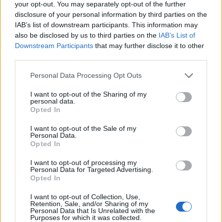
your opt-out. You may separately opt-out of the further
disclosure of your personal information by third parties on the
IAB’s list of downstream participants. This information may
also be disclosed by us to third parties on the
IAB’s List of
Downstream Participants
that may further disclose it to other
third parties.
Personal Data Processing Opt Outs
I want to opt-out of the Sharing of my
personal data.
Природен газ от Кипър ще потече към
Opted In
Европа през 2028 година
I want to opt-out of the Sale of my
09.08.2026 / 17:30
Personal Data.
Opted In
I want to opt-out of processing my
Personal Data for Targeted Advertising.
Opted In
I want to opt-out of Collection, Use,
Retention, Sale, and/or Sharing of my
Personal Data that Is Unrelated with the
Purposes for which it was collected.