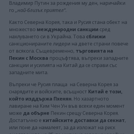
Владимир Путин за рождения му ден, наричайки
го
„най-близък приятел“.
Както Северна Корея, така и Русия стана обект на
множество
международни санкции
сред
нахлуването си в Украйна. Това
сближи
санкционираните лидери на двете страни повече
от всякога. Същевременно,
търговията на
Пекин с Москва
процъфтява, въпреки западните
санкции и усилията на Китай да се справи със
западните мита.
Въпреки че Русия плаща на Северна Корея за
снарядите и войските, всъщност
Китай е този,
който изддържа Пхенян
. Но хазартното
лавиране на Ким Чен Ун във всеки един момент
може
да обърне
Пекин срещу Северна Корея.
Достатъчно е
китайските доставки да секнат
,
или поне да намалеят, за да изложат на риск