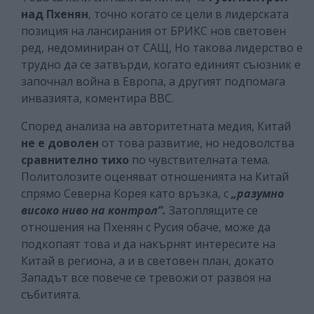
над Пхенян
, точно когато се цели в лидерската
позиция на лансирания от БРИКС нов световен
ред, недоминиран от САЩ, Но такова лидерство е
трудно да се затвърди, когато единият съюзник е
започнал война в Европа, а другият подпомага
инвазията, коментира ВВС.
Според анализа на авторитетната медия, Китай
не е доволен
от това развитие, но недоволства
сравнително тихо
по чувствителната тема.
Политолозите оценяват отношенията на Китай
спрямо Северна Корея като връзка, с
„разумно
високо ниво на контрол”.
Затоплящите се
отношения на Пхенян с Русия обаче, може да
подкопаят това и да накърнят интересите на
Китай в региона, а и в световен план, докато
Западът все повече се тревожи от развоя на
събитията.