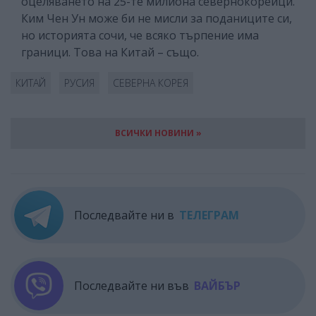
оцеляването на 25-те милиона севернокорейци.
Ким Чен Ун може би не мисли за поданиците си,
но историята сочи, че всяко търпение има
граници. Това на Китай – също.
КИТАЙ
РУСИЯ
СЕВЕРНА КОРЕЯ
ВСИЧКИ НОВИНИ »
Последвайте ни в
ТЕЛЕГРАМ
Последвайте ни във
ВАЙБЪР