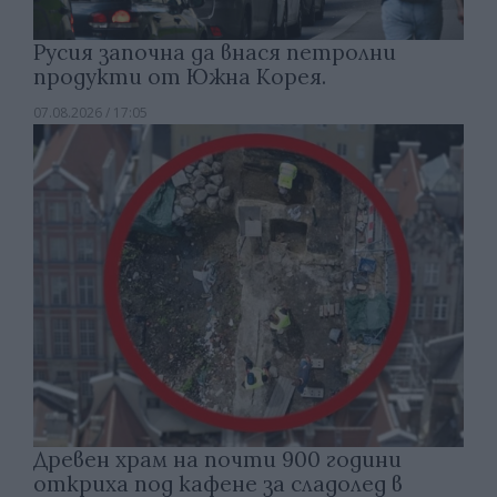
Русия започна да внася петролни
продукти от Южна Корея.
07.08.2026 / 17:05
Древен храм на почти 900 години
откриха под кафене за сладолед в