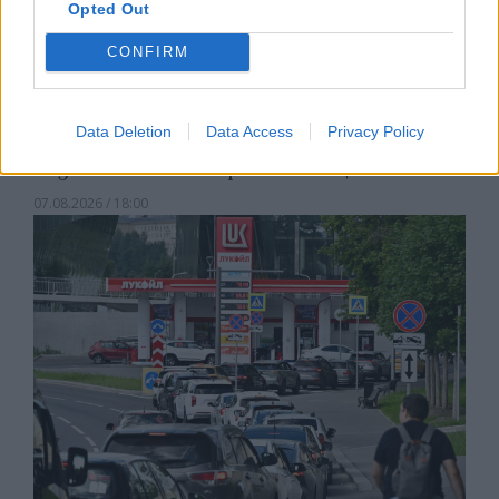
Opted Out
CONFIRM
Data Deletion
Data Access
Privacy Policy
Белият дом спира проекти за
възобновяема енергия в САЩ
07.08.2026 / 18:00