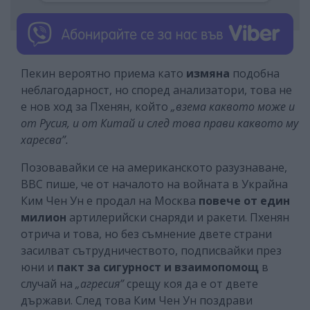
Пекин вероятно приема като
измяна
подобна
неблагодарност, но според анализатори, това не
е нов ход за Пхенян, който
„взема каквото може и
от Русия, и от Китай и след това прави каквото му
харесва”.
Позовавайки се на американското разузнаване,
ВВС пише, че от началото на войната в Украйна
Ким Чен Ун е продал на Москва
повече от един
милион
артилерийски снаряди и ракети. Пхенян
отрича и това, но без съмнение двете страни
засилват сътрудничеството, подписвайки през
юни и
пакт за сигурност и взаимопомощ
в
случай на
„агресия”
срещу коя да е от двете
държави. След това Ким Чен Ун поздрави