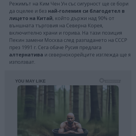
Режимът на Ким Чен Ун със сигурност ще се бори
да оцелее и без
най-големия си благодетел в
лицето на Китай
, който държи над 90% от
външната търговия на Северна Корея,
включително храни и горива. На тази позиция
Пекин замени Москва след разпадането на СССР
през 1991 г. Сега обаче Русия предлага
алтернатива
и севернокорейците изглежда ще я
използват.