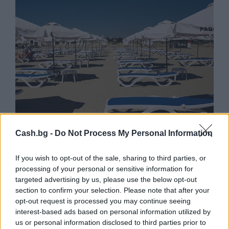
Cash.bg -
Do Not Process My Personal Information
Потребителят има право сам да
избере кои плажни принадлежности да
наеме
If you wish to opt-out of the sale, sharing to third parties, or
processing of your personal or sensitive information for
09.08.2026 / 18:00
targeted advertising by us, please use the below opt-out
section to confirm your selection. Please note that after your
opt-out request is processed you may continue seeing
interest-based ads based on personal information utilized by
us or personal information disclosed to third parties prior to