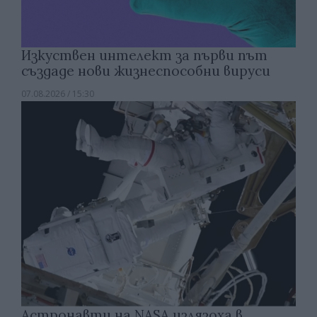
Изкуствен интелект за първи път
създаде нови жизнеспособни вируси
07.08.2026 / 15:30
Астронавти на NASA излязоха в