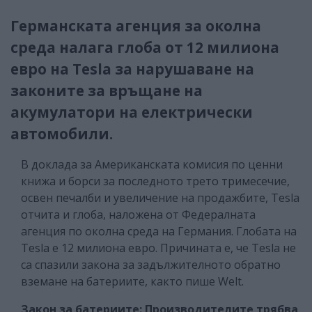
Германската агенция за околна
среда налага глоба от 12 милиона
евро на Tesla за нарушаване на
законите за връщане на
акумулатори на електрически
автомобили.
В доклада за Американската комисия по ценни
книжа и борси за последното трето тримесечие,
освен печалби и увеличение на продажбите, Tesla
отчита и глоба, наложена от Федералната
агенция по околна среда на Германия. Глобата на
Tesla е 12 милиона евро. Причината е, че Tesla не
са спазили закона за задължителното обратно
вземане на батериите, както пише Welt.
Закон за батериите: Производителите трябва