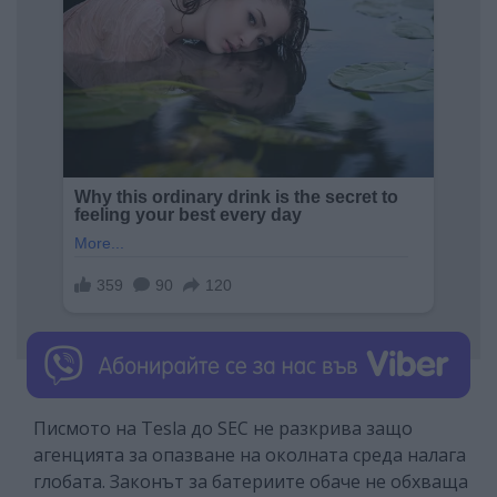
Писмото на Tesla до SEC не разкрива защо
агенцията за опазване на околната среда налага
глобата. Законът за батериите обаче не обхваща