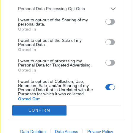
Personal Data Processing Opt Outs
I want to opt-out of the Sharing of my
personal data.
Opted In
I want to opt-out of the Sale of my
Personal Data.
Opted In
I want to opt-out of processing my
Русия започна да внася петролни
Personal Data for Targeted Advertising.
Opted In
продукти от Южна Корея.
07.08.2026 / 17:05
I want to opt-out of Collection, Use,
Retention, Sale, and/or Sharing of my
Personal Data that Is Unrelated with the
Purposes for which it was collected.
Opted Out
CONFIRM
Data Deletion
Data Access
Privacy Policy