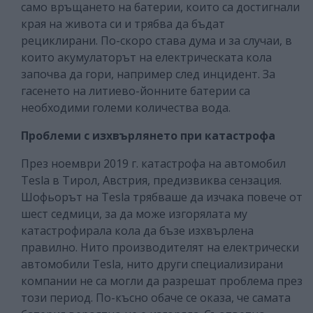
само връщането на батерии, които са достигнали
края на живота си и трябва да бъдат
рециклирани. По-скоро става дума и за случаи, в
които акумулаторът на електрическата кола
започва да гори, например след инцидент. За
гасенето на литиево-йонните батерии са
необходими големи количества вода.
Проблеми с изхвърлянето при катастрофа
През ноември 2019 г. катастрофа на автомобил
Tesla в Тирол, Австрия, предизвиква сензация.
Шофьорът на Tesla трябваше да изчака повече от
шест седмици, за да може изгорялата му
катастрофирала кола да бъзе изхвърлена
правилно. Нито производителят на електрически
автомобили Tesla, нито други специализирани
компании не са могли да разрешат проблема през
този период. По-късно обаче се оказа, че самата