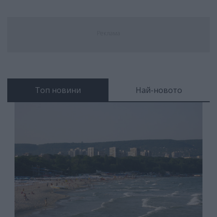
Реклама
Топ новини
Най-новото