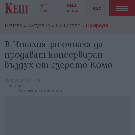
MY
КЕШ
АБО
CASH
КЛУБ
Начало
Актуално
Общество
Природа
В Италия започнаха да
продават консервиран
въздух от езерото Комо
05.11.2024 / 17:00
Природа
Текст:
Евелина Георгиева