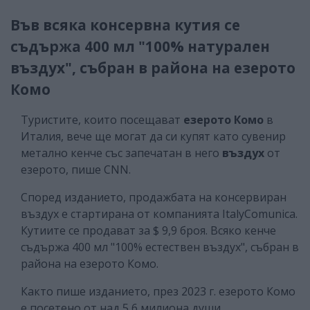
Във всяка консервна кутия се
съдържа 400 мл "100% натурален
въздух", събран в района на езерото
Комо
Туристите, които посещават
езерото Комо
в
Италия, вече ще могат да си купят като сувенир
метално кенче със запечатан в него
въздух
от
езерото, пише CNN.
Според изданието, продажбата на консервиран
въздух е стартирана от компанията ItalyComunica.
Кутиите се продават за $ 9,9 броя. Всяко кенче
съдържа 400 мл "100% естествен въздух", събран в
района на езерото Комо.
Както пише изданието, през 2023 г. езерото Комо
е посетено от над 5,6 милиона души.