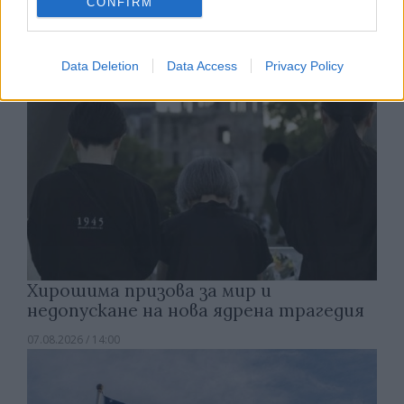
CONFIRM
07.08.2026 / 14:30
Data Deletion
Data Access
Privacy Policy
Хирошима призова за мир и
недопускане на нова ядрена трагедия
07.08.2026 / 14:00