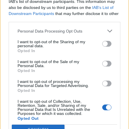
IAB’s list of downstream participants. This information may
Астронавти на NASA излязоха в
also be disclosed by us to third parties on the
IAB’s List of
открития космос
Downstream Participants
that may further disclose it to other
07.08.2026 / 15:00
third parties.
Personal Data Processing Opt Outs
I want to opt-out of the Sharing of my
personal data.
Opted In
I want to opt-out of the Sale of my
Personal Data.
Opted In
I want to opt-out of processing my
Personal Data for Targeted Advertising.
Opted In
I want to opt-out of Collection, Use,
Retention, Sale, and/or Sharing of my
Франция ще забрани рекламните
Personal Data that Is Unrelated with the
Purposes for which it was collected.
обаждания без съгласието на
Opted Out
абонатите от 11 август