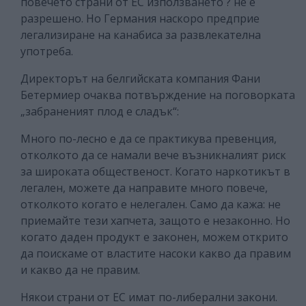
повечето страни от ЕС използването ? не е
разрешено. Но Германия наскоро предприе
легализиране на канабиса за развлекателна
употреба.
Директорът на белгийската компания Фани
Бетермиер очаква потвърждение на поговорката
„забраненият плод е сладък“:
Много по-лесно е да се практикува превенция,
отколкото да се намали вече възникналият риск
за широката общественост. Когато наркотикът в
легален, можете да направите много повече,
отколкото когато е нелегален. Само да кажа: не
приемайте тези хапчета, защото е незаконно. Но
когато даден продукт е законен, можем открито
да поискаме от властите насоки какво да правим
и какво да не правим.
Някои страни от ЕС имат по-либерални закони.