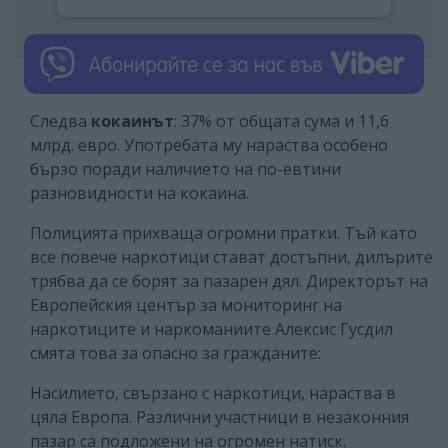
Следва
кокаинът
: 37% от общата сума и 11,6
млрд. евро. Употребата му нараства особено
бързо поради наличието на по-евтини
разновидности на кокаина.
Полицията прихваща огромни пратки. Тъй като
все повече наркотици стават достъпни, дилърите
трябва да се борят за пазарен дял. Директорът на
Европейския център за мониторинг на
наркотиците и наркоманиите Алексис Гусдил
смята това за опасно за гражданите:
Насилието, свързано с наркотици, нараства в
цяла Европа. Различни участници в незаконния
пазар са подложени на огромен натиск.