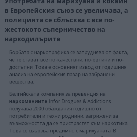
Употребата на марихуана и кокаин
в Европейския съюз се увеличава, а
полицията се сблъсква с все по-
жестокото съперничество на
наркодилърите
Борбата с наркотрафика се затруднява от факта,
че те стават все по-качествни, по-евтини и по-
достъпни. Това е основният извод от годишния
анализ на европейския пазар на забранени
вещества.
Белгийската компания за превенция на
наркоманиите
Infor Drogues & Addictions
получава 2000 обаждания годишно от
потребители и техни роднини, загрижени за
възможността да се пристрастят към наркотика.
Това се свързва предимно с марихуаната. В