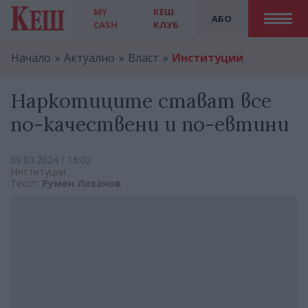
MY
КЕШ
АБО
CASH
КЛУБ
Начало
Актуално
Власт
Институции
Наркотиците стават все
по-качествени и по-евтини
09.03.2024 / 16:02
Институции
Текст:
Румен Лозанов