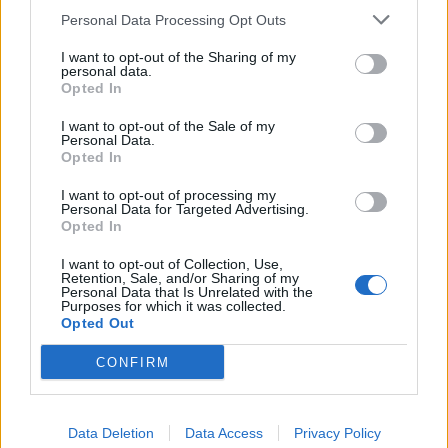
Personal Data Processing Opt Outs
Износът на електромобили от Китай
е нараснал със 120%
I want to opt-out of the Sharing of my
personal data.
06.08.2026 / 16:30
Opted In
I want to opt-out of the Sale of my
Personal Data.
Opted In
I want to opt-out of processing my
Personal Data for Targeted Advertising.
Opted In
I want to opt-out of Collection, Use,
Retention, Sale, and/or Sharing of my
Personal Data that Is Unrelated with the
Purposes for which it was collected.
Opted Out
CONFIRM
Ню Йорк стана 14-ият щат на САЩ, в
който е разрешена евтаназията
Data Deletion
Data Access
Privacy Policy