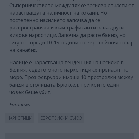
Съперничеството между тях се засилва отчасти от
нарастващата наличност на кокаин. Но
постепенно насилието започва да се
разпространява и към трафикантите на други
видове наркотици. Започна да расте бавно, но
сигурно преди 10-15 години на европейския пазар
на канабис.
Налице е нарастваща тенденция на насилие в
Белгия, където много наркотици се пренасят по
море. През февруари имаше 10 престрелки между
банди в столицата Брюксел, при които един
човек беше убит.
Euronews
НАРКОТИЦИ
ЕВРОПЕЙСКИ СЪЮЗ