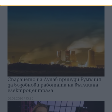
06.08.2026 / 16:00
Спадането на Дунав принуди Румъния
да възобнови работата на въглищна
електроцентрала
06.08.2026 / 15:30