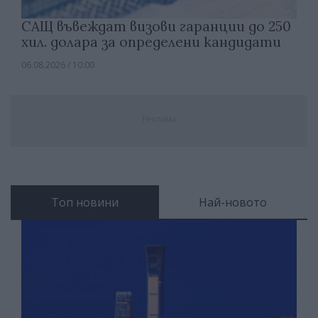
САЩ въвеждат визови гаранции до 250
хил. долара за определени кандидати
06.08.2026 / 10:00
Реклама
Топ новини
Най-новото