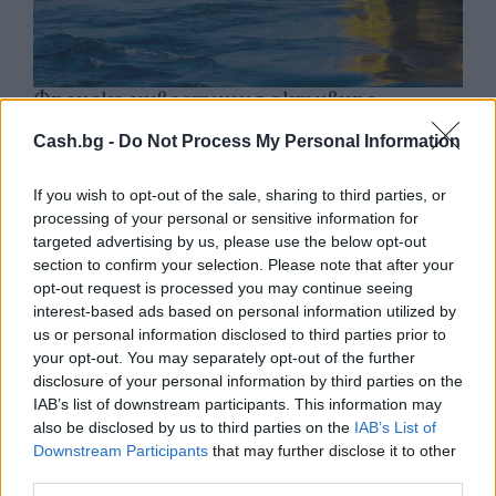
Френска инвестиция активира
изграждането на интерконектора
Cash.bg -
Do Not Process My Personal Information
между Гърция и Кипър
06.08.2026 / 17:06
If you wish to opt-out of the sale, sharing to third parties, or
processing of your personal or sensitive information for
targeted advertising by us, please use the below opt-out
section to confirm your selection. Please note that after your
opt-out request is processed you may continue seeing
interest-based ads based on personal information utilized by
us or personal information disclosed to third parties prior to
your opt-out. You may separately opt-out of the further
disclosure of your personal information by third parties on the
IAB’s list of downstream participants. This information may
also be disclosed by us to third parties on the
IAB’s List of
Downstream Participants
that may further disclose it to other
third parties.