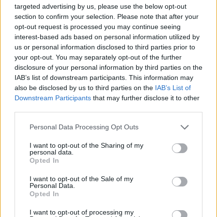
който е разрешена евтаназията
targeted advertising by us, please use the below opt-out
section to confirm your selection. Please note that after your
06.08.2026 / 16:00
opt-out request is processed you may continue seeing
interest-based ads based on personal information utilized by
us or personal information disclosed to third parties prior to
your opt-out. You may separately opt-out of the further
disclosure of your personal information by third parties on the
IAB’s list of downstream participants. This information may
also be disclosed by us to third parties on the
IAB’s List of
Downstream Participants
that may further disclose it to other
third parties.
Personal Data Processing Opt Outs
I want to opt-out of the Sharing of my
personal data.
Opted In
Спадането на Дунав принуди Румъния
I want to opt-out of the Sale of my
да възобнови работата на въглищна
Personal Data.
електроцентрала
Opted In
06.08.2026 / 15:30
I want to opt-out of processing my