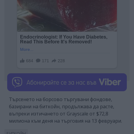
Търсенето на борсово търгувани фондове,
базирани на биткойн, продължава да расте,
въпреки изтичането от Grayscale от $72,8
милиона към деня на търговия на 13 февруари.
БИТКОЙН