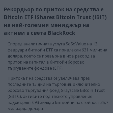
Рекордьор по приток на средства е
Bitcoin ETF iShares Bitcoin Trust (IBIT)
на най-големия мениджър на
активи в света BlackRock
Според аналитичната услуга SoSoValue на 13
февруари биткойн ETF са привлекли 631 милиона
долара, което се превърна в нов рекорд за
приток на капитал в биткойн борсово
търгуваните фондове (ETF).
Притокът на средства се увеличава през
последните 13 дни на търговия. Включително
борсово търгувания фонд Grayscale Bitcoin Trust
(GBTC), активите под тяхното управление
надхвърлят 693 хиляди биткойни на стойност 35,7
милиарда долара.