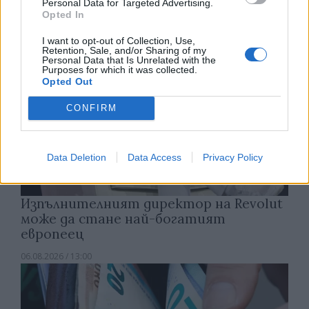
Personal Data for Targeted Advertising.
Opted In
I want to opt-out of Collection, Use,
Retention, Sale, and/or Sharing of my
Personal Data that Is Unrelated with the
Purposes for which it was collected.
Opted Out
CONFIRM
Data Deletion
Data Access
Privacy Policy
Изпълнителният директор на Revolut
може да стане най-богатият
европеец
06.08.2026 / 13:00