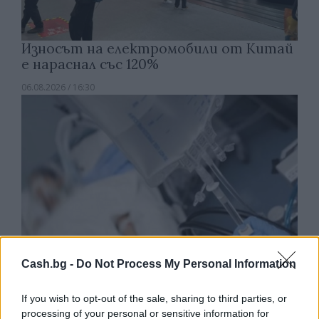
Износът на електромобили от Китай
е нараснал със 120%
06.08.2026 / 16:30
Cash.bg -
Do Not Process My Personal Information
If you wish to opt-out of the sale, sharing to third parties, or
Ню Йорк стана 14-ият щат на САЩ, в
processing of your personal or sensitive information for