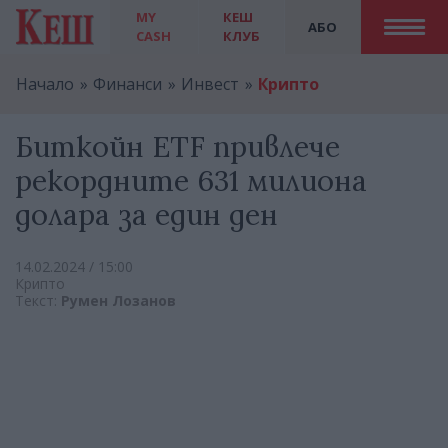
MY
КЕШ
АБО
CASH
КЛУБ
Начало
Финанси
Инвест
Крипто
Биткойн ETF привлече
рекордните 631 милиона
долара за един ден
14.02.2024 / 15:00
Крипто
Текст:
Румен Лозанов